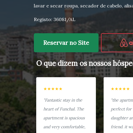
lavar e secar roupa, secador de cabelo, ali
Registo: 36081/AL
Reservar no Site
O que dizem os nossos hóspe
★★★★★
★★★★★
"Fantastic stay in the
"the apart
heart of Funchal. The
perfect for
apartment is spacious
daughter a
and very comfortable,
friend. it w