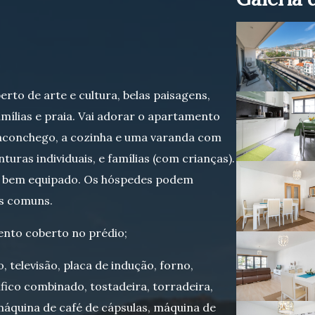
to de arte e cultura, belas paisagens,
amílias e praia. Vai adorar o apartamento
o aconchego, a cozinha e uma varanda com
turas individuais, e famílias (com crianças).
á bem equipado. Os hóspedes podem
as comuns.
ento coberto no prédio;
 televisão, placa de indução, forno,
ífico combinado, tostadeira, torradeira,
 máquina de café de cápsulas, máquina de