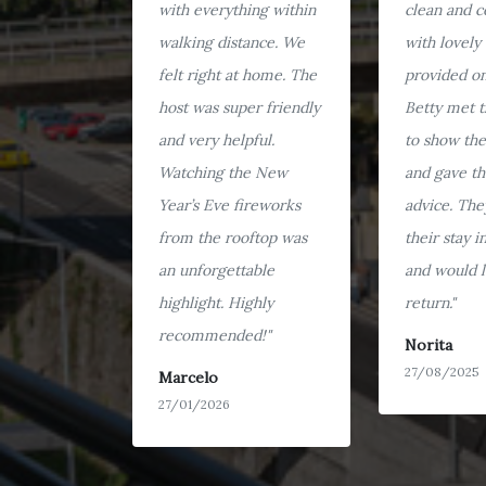
with everything within
clean and c
walking distance. We
with lovely 
felt right at home. The
provided on 
host was super friendly
Betty met 
and very helpful.
to show th
Watching the New
and gave th
Year’s Eve fireworks
advice. The
from the rooftop was
their stay 
an unforgettable
and would l
highlight. Highly
return."
recommended!"
Norita
27/08/2025
Marcelo
27/01/2026