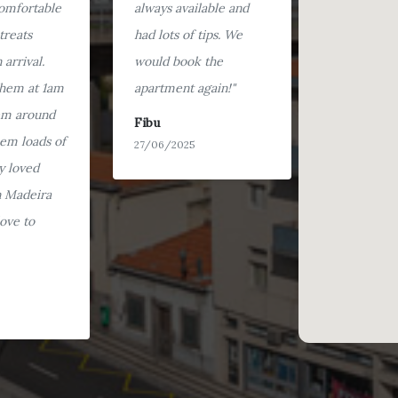
omfortable
always available and
treats
had lots of tips. We
arrival.
would book the
them at 1am
apartment again!"
em around
Fibu
em loads of
27/06/2025
y loved
in Madeira
ove to