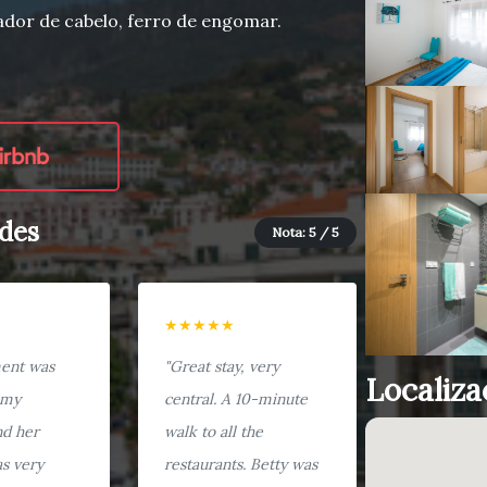
sador de cabelo, ferro de engomar.
des
Nota: 5 / 5
★★★★★
ment was
"Great stay, very
Localiza
 my
central. A 10-minute
nd her
walk to all the
as very
restaurants. Betty was