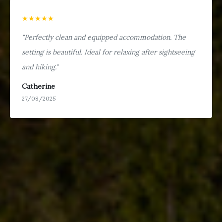
★★★★★
"Perfectly clean and equipped accommodation. The
setting is beautiful. Ideal for relaxing after sightseeing
and hiking."
Catherine
27/08/2025