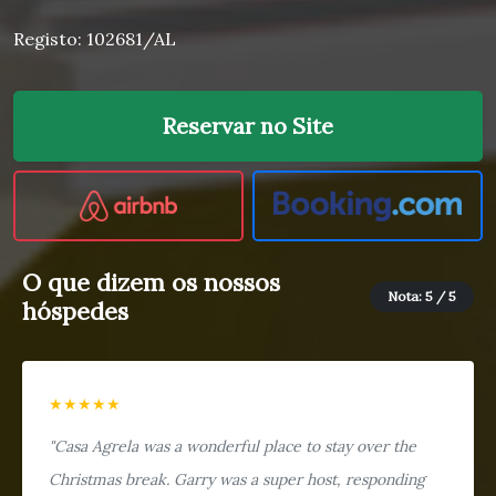
Registo: 102681/AL
Reservar no Site
O que dizem os nossos
Nota: 5 / 5
hóspedes
★★★★★
"Casa Agrela was a wonderful place to stay over the
Christmas break. Garry was a super host, responding